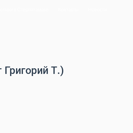
олики в Стерлитамаке
Контакты
Новости
Григорий Т.)